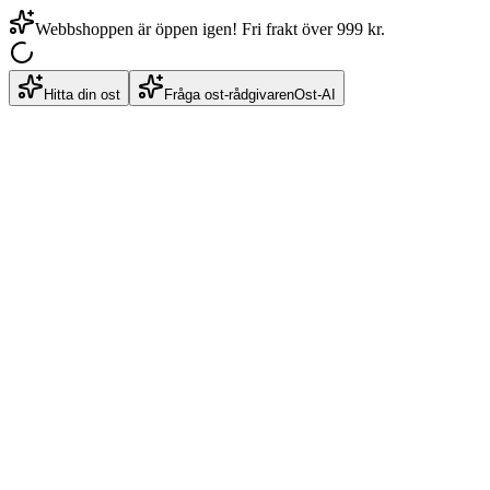
Webbshoppen är öppen igen! Fri frakt över 999 kr.
Hitta din ost
Fråga ost-rådgivaren
Ost-AI